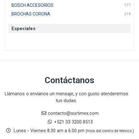
BOSCH ACCESORIOS
177
BROCHAS CORONA
219
BTICINO
136
Especiales
CAT
22
CAZAFACIL
4
CHANNELLOCK
1
CLE-LINE
7
CLEANJAHVS
1
CLEVELAND
3
Contáctanos
CORONA
31
CRAFTSMAN
77
Llámanos o envíanos un mensaje, y con gusto atenderemos
tus dudas.
CRESCENT
251
DAP SELLADORES
38
contacto@surtimex.com
DAP TOUCH & TONE (PINTURAS)
5
+521 33 3200 8513
De-pox
25
Lunes - Viernes 8.30 am a 6.00 pm
(Hora del centro de México.)
DEVCON
28