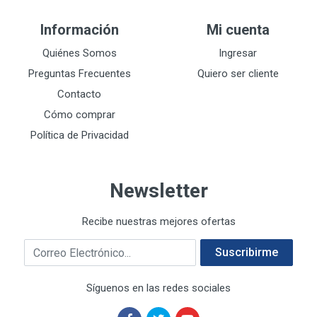
DEWALT
287
Información
Mi cuenta
DEWALT ACCESORIOS
32
DEWALT HTA.MANUAL
Quiénes Somos
Ingresar
11
DREMEL
9
Preguntas Frecuentes
Quiero ser cliente
E-Z WELD
20
Contacto
EATON (COOPER-HARROW HARD)
34
Cómo comprar
EATON ROYER
104
Política de Privacidad
EL OSO
31
ELMER'S
20
Newsletter
ESAB
10
EVERCOAT
2
Recibe nuestras mejores ofertas
EXITO
210
Correo electrónico
FANAL
209
Suscribirme
FANDELI
787
Síguenos en las redes sociales
GEARWRENCH
92
GEO
93