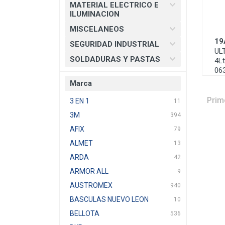
MATERIAL ELECTRICO E
ILUMINACION
MISCELANEOS
19
SEGURIDAD INDUSTRIAL
UL
SOLDADURAS Y PASTAS
4Lt
06
Marca
Prim
3 EN 1
11
3M
394
AFIX
79
ALMET
13
ARDA
42
ARMOR ALL
9
AUSTROMEX
940
BASCULAS NUEVO LEON
10
BELLOTA
536