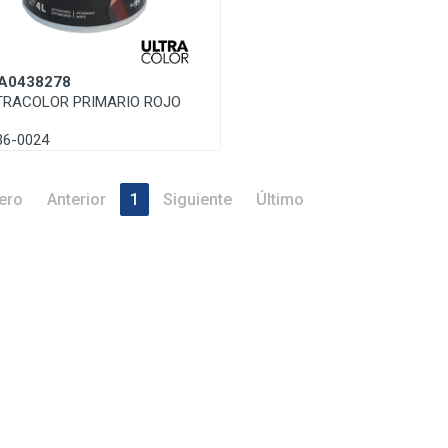
A0438278
TRACOLOR PRIMARIO ROJO
36-0024
ero
Anterior
1
Siguiente
Último