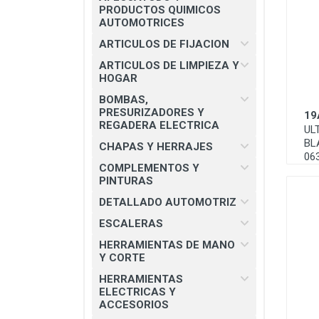
CHAPAS Y HERRAJES
PRODUCTOS QUIMICOS
AUTOMOTRICES
COMPLEMENTOS Y PINTURAS
ARTICULOS DE FIJACION
DETALLADO AUTOMOTRIZ
ARTICULOS DE LIMPIEZA Y
HOGAR
ESCALERAS
BOMBAS,
HERRAMIENTAS DE MANO Y
PRESURIZADORES Y
19
CORTE
REGADERA ELECTRICA
UL
BL
HERRAMIENTAS ELECTRICAS Y
CHAPAS Y HERRAJES
06
ACCESORIOS
COMPLEMENTOS Y
PINTURAS
MATERIAL ELECTRICO E
ILUMINACION
DETALLADO AUTOMOTRIZ
MISCELANEOS
ESCALERAS
HERRAMIENTAS DE MANO
PRODUCTOS 3M
Y CORTE
SEGURIDAD INDUSTRIAL
HERRAMIENTAS
ELECTRICAS Y
SOLDADURAS Y PASTAS
ACCESORIOS