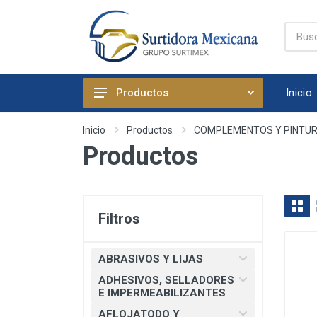
Inicio
Productos
ABRASIVOS Y LIJAS
Inicio
Productos
COMPLEMENTOS Y PINTU
Productos
ADHESIVOS, SELLADORES E
IMPERMEABILIZANTES
AFLOJATODO Y PRODUCTOS
QUIMICOS AUTOMOTRICES
Filtros
ARTICULOS DE FIJACION
ARTICULOS DE LIMPIEZA Y
ABRASIVOS Y LIJAS
HOGAR
ADHESIVOS, SELLADORES
BOMBAS, PRESURIZADORES Y
E IMPERMEABILIZANTES
REGADERA ELECTRICA
AFLOJATODO Y