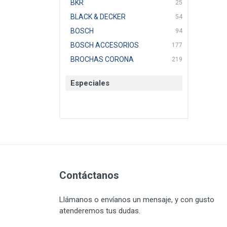
BKR
25
BLACK & DECKER
54
BOSCH
94
BOSCH ACCESORIOS
177
BROCHAS CORONA
219
BTICINO
136
Especiales
CAT
22
CAZAFACIL
4
CHANNELLOCK
1
CLE-LINE
7
CLEANJAHVS
1
CLEVELAND
3
CORONA
Contáctanos
31
CRAFTSMAN
77
Llámanos o envíanos un mensaje, y con gusto
CRESCENT
251
atenderemos tus dudas.
DAP SELLADORES
38