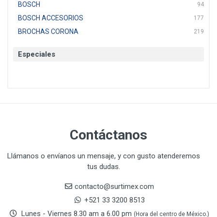
BOSCH
94
BOSCH ACCESORIOS
177
BROCHAS CORONA
219
BTICINO
136
Especiales
CAT
22
CAZAFACIL
4
CHANNELLOCK
1
CLE-LINE
7
CLEANJAHVS
1
CLEVELAND
3
Contáctanos
CORONA
31
CRAFTSMAN
77
Llámanos o envíanos un mensaje, y con gusto atenderemos
tus dudas.
CRESCENT
251
DAP SELLADORES
38
contacto@surtimex.com
DAP TOUCH & TONE (PINTURAS)
5
+521 33 3200 8513
De-pox
25
Lunes - Viernes 8.30 am a 6.00 pm
(Hora del centro de México.)