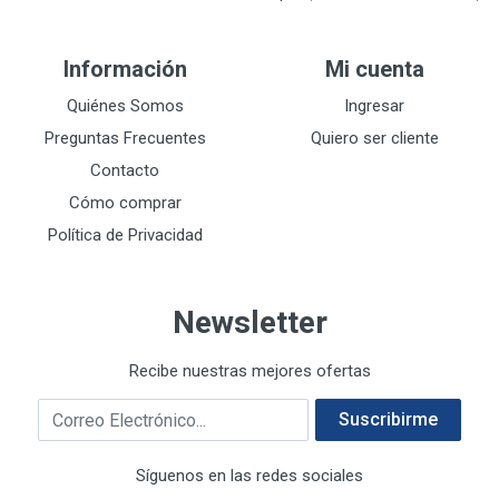
DEVCON
28
DEWALT
287
Información
Mi cuenta
DEWALT ACCESORIOS
32
DEWALT HTA.MANUAL
Quiénes Somos
Ingresar
11
DREMEL
9
Preguntas Frecuentes
Quiero ser cliente
E-Z WELD
20
Contacto
EATON (COOPER-HARROW HARD)
34
Cómo comprar
EATON ROYER
104
Política de Privacidad
EL OSO
31
ELMER'S
20
Newsletter
ESAB
10
EVERCOAT
2
Recibe nuestras mejores ofertas
EXITO
210
Correo electrónico
FANAL
209
Suscribirme
FANDELI
787
Síguenos en las redes sociales
GEARWRENCH
92