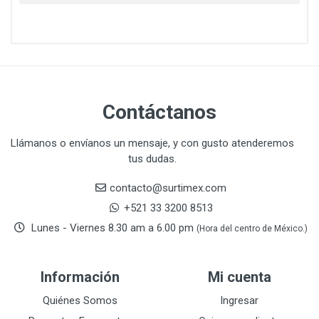
CAT
22
CAZAFACIL
4
CHANNELLOCK
1
CLE-LINE
7
CLEANJAHVS
1
CLEVELAND
3
Contáctanos
CORONA
31
CRAFTSMAN
77
Llámanos o envíanos un mensaje, y con gusto atenderemos
tus dudas.
CRESCENT
251
DAP SELLADORES
38
contacto@surtimex.com
DAP TOUCH & TONE (PINTURAS)
5
+521 33 3200 8513
De-pox
25
Lunes - Viernes 8.30 am a 6.00 pm
(Hora del centro de México.)
DEVCON
28
DEWALT
287
Información
Mi cuenta
DEWALT ACCESORIOS
32
DEWALT HTA.MANUAL
Quiénes Somos
Ingresar
11