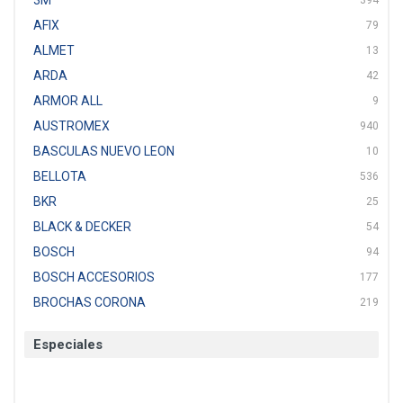
3M
394
AFIX
79
ALMET
13
ARDA
42
ARMOR ALL
9
AUSTROMEX
940
BASCULAS NUEVO LEON
10
BELLOTA
536
BKR
25
BLACK & DECKER
54
BOSCH
94
BOSCH ACCESORIOS
177
BROCHAS CORONA
219
BTICINO
136
Especiales
CAT
22
CAZAFACIL
4