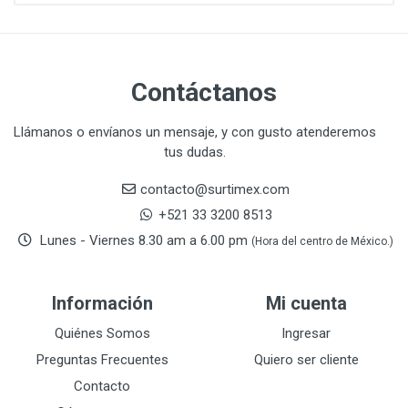
CHANNELLOCK
1
CLE-LINE
7
CLEANJAHVS
1
CLEVELAND
3
Contáctanos
CORONA
31
CRAFTSMAN
77
Llámanos o envíanos un mensaje, y con gusto atenderemos
tus dudas.
CRESCENT
251
DAP SELLADORES
38
contacto@surtimex.com
DAP TOUCH & TONE (PINTURAS)
5
+521 33 3200 8513
De-pox
25
Lunes - Viernes 8.30 am a 6.00 pm
(Hora del centro de México.)
DEVCON
28
DEWALT
287
Información
Mi cuenta
DEWALT ACCESORIOS
32
DEWALT HTA.MANUAL
Quiénes Somos
Ingresar
11
DREMEL
9
Preguntas Frecuentes
Quiero ser cliente
E-Z WELD
20
Contacto