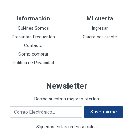
DEVCON
28
DEWALT
287
Información
Mi cuenta
DEWALT ACCESORIOS
32
DEWALT HTA.MANUAL
Quiénes Somos
Ingresar
11
DREMEL
9
Preguntas Frecuentes
Quiero ser cliente
E-Z WELD
20
Contacto
EATON (COOPER-HARROW HARD)
34
Cómo comprar
EATON ROYER
104
Política de Privacidad
EL OSO
31
ELMER'S
20
Newsletter
ESAB
10
EVERCOAT
2
Recibe nuestras mejores ofertas
EXITO
210
Correo electrónico
FANAL
209
Suscribirme
FANDELI
787
Síguenos en las redes sociales
GEARWRENCH
92