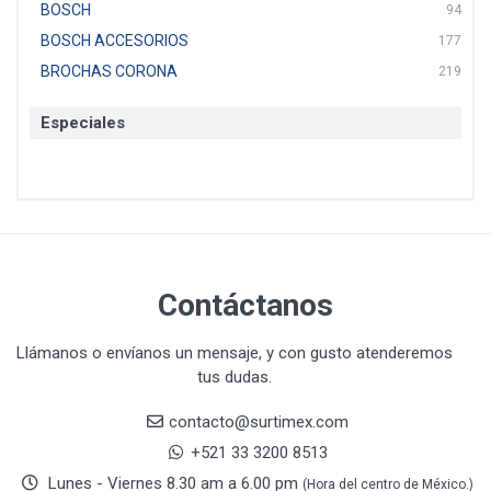
BOSCH
94
BOSCH ACCESORIOS
177
BROCHAS CORONA
219
BTICINO
136
Especiales
CAT
22
CAZAFACIL
4
CHANNELLOCK
1
CLE-LINE
7
CLEANJAHVS
1
CLEVELAND
3
Contáctanos
CORONA
31
CRAFTSMAN
77
Llámanos o envíanos un mensaje, y con gusto atenderemos
tus dudas.
CRESCENT
251
DAP SELLADORES
38
contacto@surtimex.com
DAP TOUCH & TONE (PINTURAS)
5
+521 33 3200 8513
De-pox
25
Lunes - Viernes 8.30 am a 6.00 pm
(Hora del centro de México.)