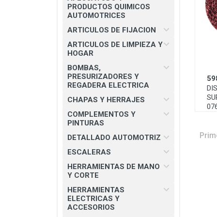
CHAPAS Y HERRAJES
PRODUCTOS QUIMICOS
AUTOMOTRICES
COMPLEMENTOS Y PINTURAS
ARTICULOS DE FIJACION
DETALLADO AUTOMOTRIZ
ARTICULOS DE LIMPIEZA Y
HOGAR
ESCALERAS
BOMBAS,
HERRAMIENTAS DE MANO Y
PRESURIZADORES Y
59
CORTE
REGADERA ELECTRICA
DI
SU
HERRAMIENTAS ELECTRICAS Y
CHAPAS Y HERRAJES
07
ACCESORIOS
COMPLEMENTOS Y
PINTURAS
MATERIAL ELECTRICO E
ILUMINACION
Prim
DETALLADO AUTOMOTRIZ
MISCELANEOS
ESCALERAS
HERRAMIENTAS DE MANO
PRODUCTOS 3M
Y CORTE
SEGURIDAD INDUSTRIAL
HERRAMIENTAS
ELECTRICAS Y
SOLDADURAS Y PASTAS
ACCESORIOS