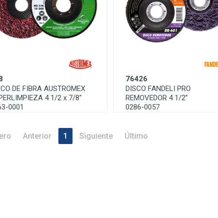
8
76426
SCO DE FIBRA AUSTROMEX
DISCO FANDELI PRO
PERLIMPIEZA 4 1/2 x 7/8"
REMOVEDOR 4 1/2”
63-0001
0286-0057
ero
Anterior
1
Siguiente
Último