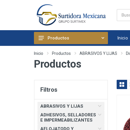
Inicio
Productos
ABRASIVOS Y LIJAS
Inicio
Productos
ABRASIVOS Y LIJAS
Di
Productos
ADHESIVOS, SELLADORES E
IMPERMEABILIZANTES
AFLOJATODO Y PRODUCTOS
QUIMICOS AUTOMOTRICES
Filtros
ARTICULOS DE FIJACION
ARTICULOS DE LIMPIEZA Y
ABRASIVOS Y LIJAS
HOGAR
ADHESIVOS, SELLADORES
BOMBAS, PRESURIZADORES Y
E IMPERMEABILIZANTES
REGADERA ELECTRICA
AFLOJATODO Y