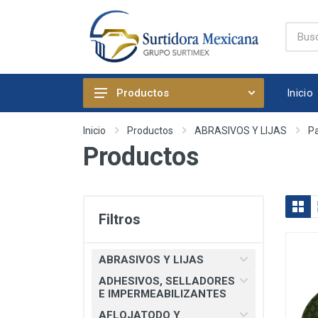
Inicio
Productos
ABRASIVOS Y LIJAS
Inicio
Productos
ABRASIVOS Y LIJAS
P
Productos
ADHESIVOS, SELLADORES E
IMPERMEABILIZANTES
AFLOJATODO Y PRODUCTOS
QUIMICOS AUTOMOTRICES
Filtros
ARTICULOS DE FIJACION
ARTICULOS DE LIMPIEZA Y
ABRASIVOS Y LIJAS
HOGAR
ADHESIVOS, SELLADORES
BOMBAS, PRESURIZADORES Y
E IMPERMEABILIZANTES
REGADERA ELECTRICA
AFLOJATODO Y