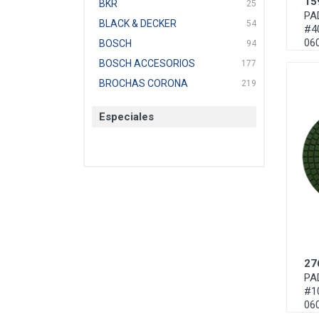
15
BKR
25
PA
BLACK & DECKER
54
#4
06
BOSCH
94
BOSCH ACCESORIOS
177
BROCHAS CORONA
219
BTICINO
136
Especiales
CAT
22
CAZAFACIL
4
CHANNELLOCK
1
CLE-LINE
7
CLEANJAHVS
1
CLEVELAND
3
CORONA
31
27
CRAFTSMAN
77
PA
CRESCENT
251
#1
DAP SELLADORES
38
06