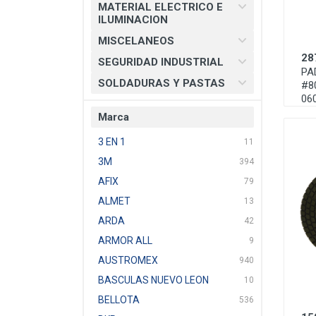
MATERIAL ELECTRICO E
ILUMINACION
MISCELANEOS
28
SEGURIDAD INDUSTRIAL
PA
SOLDADURAS Y PASTAS
#8
06
Marca
3 EN 1
11
3M
394
AFIX
79
ALMET
13
ARDA
42
ARMOR ALL
9
AUSTROMEX
940
BASCULAS NUEVO LEON
10
BELLOTA
536