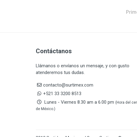
DAP TOUCH & TONE
5
(PINTURAS)
Prim
De-pox
25
DEVCON
28
DEWALT
287
DEWALT ACCESORIOS
32
DEWALT HTA.MANUAL
11
Contáctanos
DREMEL
9
Llámanos o envíanos un mensaje, y con gusto
E-Z WELD
20
atenderemos tus dudas.
EATON (COOPER-HARROW
34
HARD)
contacto@surtimex.com
EATON ROYER
104
+521 33 3200 8513
EL OSO
31
Lunes - Viernes 8.30 am a 6.00 pm
(Hora del ce
ELMER'S
20
de México.)
ESAB
10
EVERCOAT
2
EXITO
210