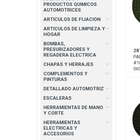
CHAPAS Y HERRAJES
PRODUCTOS QUIMICOS
AUTOMOTRICES
COMPLEMENTOS Y PINTURAS
ARTICULOS DE FIJACION
DETALLADO AUTOMOTRIZ
ARTICULOS DE LIMPIEZA Y
HOGAR
ESCALERAS
BOMBAS,
HERRAMIENTAS DE MANO Y
PRESURIZADORES Y
28
CORTE
REGADERA ELECTRICA
PA
#1
HERRAMIENTAS ELECTRICAS Y
CHAPAS Y HERRAJES
06
ACCESORIOS
COMPLEMENTOS Y
PINTURAS
MATERIAL ELECTRICO E
ILUMINACION
DETALLADO AUTOMOTRIZ
MISCELANEOS
ESCALERAS
HERRAMIENTAS DE MANO
PRODUCTOS 3M
Y CORTE
SEGURIDAD INDUSTRIAL
HERRAMIENTAS
ELECTRICAS Y
SOLDADURAS Y PASTAS
ACCESORIOS