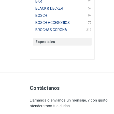
BKR
25
BLACK & DECKER
54
BOSCH
94
BOSCH ACCESORIOS
177
BROCHAS CORONA
219
BTICINO
136
Especiales
CAT
22
CAZAFACIL
4
CHANNELLOCK
1
CLE-LINE
7
CLEANJAHVS
1
CLEVELAND
3
CORONA
Contáctanos
31
CRAFTSMAN
77
Llámanos o envíanos un mensaje, y con gusto
CRESCENT
251
atenderemos tus dudas.
DAP SELLADORES
38