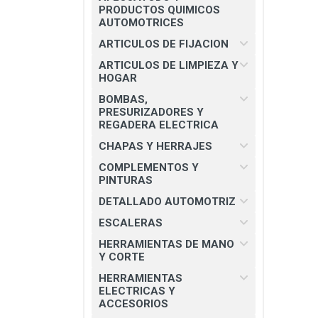
CHAPAS Y HERRAJES
PRODUCTOS QUIMICOS
AUTOMOTRICES
COMPLEMENTOS Y PINTURAS
ARTICULOS DE FIJACION
DETALLADO AUTOMOTRIZ
ARTICULOS DE LIMPIEZA Y
HOGAR
ESCALERAS
BOMBAS,
HERRAMIENTAS DE MANO Y
PRESURIZADORES Y
CORTE
REGADERA ELECTRICA
HERRAMIENTAS ELECTRICAS Y
CHAPAS Y HERRAJES
ACCESORIOS
COMPLEMENTOS Y
PINTURAS
MATERIAL ELECTRICO E
ILUMINACION
DETALLADO AUTOMOTRIZ
MISCELANEOS
ESCALERAS
HERRAMIENTAS DE MANO
PRODUCTOS 3M
Y CORTE
SEGURIDAD INDUSTRIAL
HERRAMIENTAS
ELECTRICAS Y
SOLDADURAS Y PASTAS
ACCESORIOS