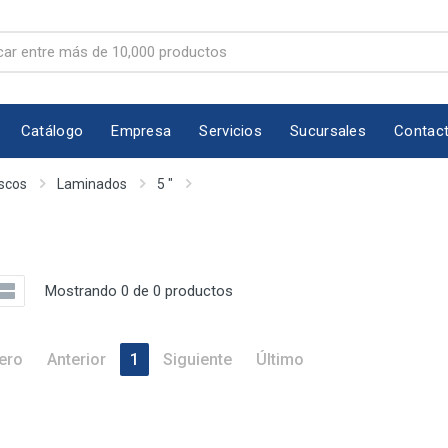
Catálogo
Empresa
Servicios
Sucursales
Contac
scos
Laminados
5 "
Mostrando 0 de 0 productos
ero
Anterior
1
Siguiente
Último