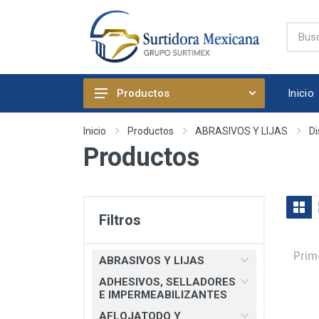
Inicio
Productos
ABRASIVOS Y LIJAS
Inicio
Productos
ABRASIVOS Y LIJAS
Di
Productos
ADHESIVOS, SELLADORES E
IMPERMEABILIZANTES
AFLOJATODO Y PRODUCTOS
QUIMICOS AUTOMOTRICES
Filtros
ARTICULOS DE FIJACION
ARTICULOS DE LIMPIEZA Y
Prim
ABRASIVOS Y LIJAS
HOGAR
ADHESIVOS, SELLADORES
BOMBAS, PRESURIZADORES Y
E IMPERMEABILIZANTES
REGADERA ELECTRICA
AFLOJATODO Y