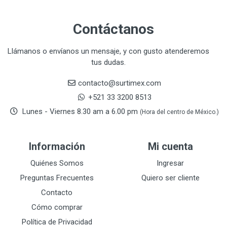
CLEANJAHVS
1
CLEVELAND
3
Contáctanos
CORONA
31
CRAFTSMAN
77
Llámanos o envíanos un mensaje, y con gusto atenderemos
tus dudas.
CRESCENT
251
DAP SELLADORES
38
contacto@surtimex.com
DAP TOUCH & TONE (PINTURAS)
5
+521 33 3200 8513
De-pox
25
Lunes - Viernes 8.30 am a 6.00 pm
(Hora del centro de México.)
DEVCON
28
DEWALT
287
Información
Mi cuenta
DEWALT ACCESORIOS
32
DEWALT HTA.MANUAL
Quiénes Somos
Ingresar
11
DREMEL
9
Preguntas Frecuentes
Quiero ser cliente
E-Z WELD
20
Contacto
EATON (COOPER-HARROW HARD)
34
Cómo comprar
EATON ROYER
104
Política de Privacidad