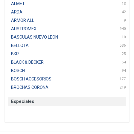
ALMET
13
ARDA
42
ARMOR ALL
9
AUSTROMEX
940
BASCULAS NUEVO LEON
10
BELLOTA
536
BKR
25
BLACK & DECKER
54
BOSCH
94
BOSCH ACCESORIOS
177
BROCHAS CORONA
219
BTICINO
136
Especiales
CAT
22
CAZAFACIL
4
CHANNELLOCK
1
CLE-LINE
7