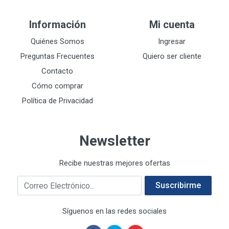
DEWALT
287
Información
Mi cuenta
DEWALT ACCESORIOS
32
DEWALT HTA.MANUAL
Quiénes Somos
Ingresar
11
DREMEL
9
Preguntas Frecuentes
Quiero ser cliente
E-Z WELD
20
Contacto
EATON (COOPER-HARROW HARD)
34
Cómo comprar
EATON ROYER
104
Política de Privacidad
EL OSO
31
ELMER'S
20
Newsletter
ESAB
10
EVERCOAT
2
Recibe nuestras mejores ofertas
EXITO
210
Correo electrónico
FANAL
209
Suscribirme
FANDELI
787
Síguenos en las redes sociales
GEARWRENCH
92
GEO
93