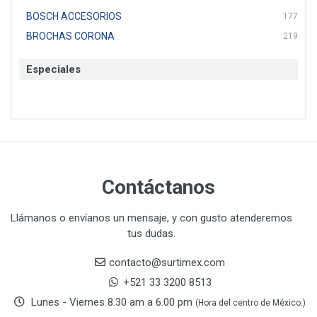
BOSCH ACCESORIOS
177
BROCHAS CORONA
219
BTICINO
136
Especiales
CAT
22
CAZAFACIL
4
CHANNELLOCK
1
CLE-LINE
7
CLEANJAHVS
1
CLEVELAND
3
Contáctanos
CORONA
31
CRAFTSMAN
77
Llámanos o envíanos un mensaje, y con gusto atenderemos
tus dudas.
CRESCENT
251
DAP SELLADORES
38
contacto@surtimex.com
DAP TOUCH & TONE (PINTURAS)
5
+521 33 3200 8513
De-pox
25
Lunes - Viernes 8.30 am a 6.00 pm
(Hora del centro de México.)
DEVCON
28