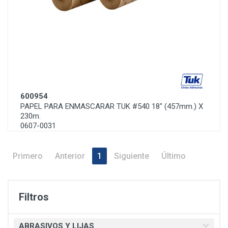
600954
PAPEL PARA ENMASCARAR TUK #540 18" (457mm.) X
230m.
0607-0031
Primero
Anterior
1
Siguiente
Último
Filtros
ABRASIVOS Y LIJAS