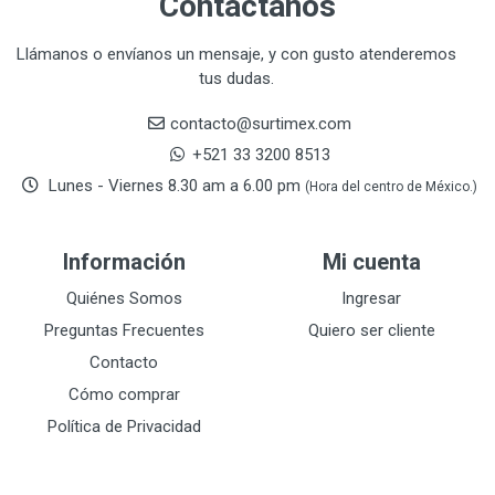
Contáctanos
CORONA
31
CRAFTSMAN
77
Llámanos o envíanos un mensaje, y con gusto atenderemos
tus dudas.
CRESCENT
251
DAP SELLADORES
38
contacto@surtimex.com
DAP TOUCH & TONE (PINTURAS)
5
+521 33 3200 8513
De-pox
25
Lunes - Viernes 8.30 am a 6.00 pm
(Hora del centro de México.)
DEVCON
28
DEWALT
287
Información
Mi cuenta
DEWALT ACCESORIOS
32
DEWALT HTA.MANUAL
Quiénes Somos
Ingresar
11
DREMEL
9
Preguntas Frecuentes
Quiero ser cliente
E-Z WELD
20
Contacto
EATON (COOPER-HARROW HARD)
34
Cómo comprar
EATON ROYER
104
Política de Privacidad
EL OSO
31
ELMER'S
20