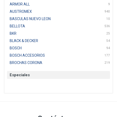
ARMOR ALL
9
AUSTROMEX
940
BASCULAS NUEVO LEON
10
BELLOTA
536
BKR
25
BLACK & DECKER
54
BOSCH
94
BOSCH ACCESORIOS
177
BROCHAS CORONA
219
BTICINO
136
Especiales
CAT
22
CAZAFACIL
4
CHANNELLOCK
1
CLE-LINE
7
CLEANJAHVS
1
CLEVELAND
3