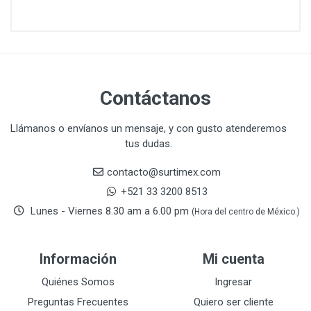
CAZAFACIL
4
CHANNELLOCK
1
CLE-LINE
7
CLEANJAHVS
1
CLEVELAND
3
Contáctanos
CORONA
31
CRAFTSMAN
77
Llámanos o envíanos un mensaje, y con gusto atenderemos
tus dudas.
CRESCENT
251
DAP SELLADORES
38
contacto@surtimex.com
DAP TOUCH & TONE (PINTURAS)
5
+521 33 3200 8513
De-pox
25
Lunes - Viernes 8.30 am a 6.00 pm
(Hora del centro de México.)
DEVCON
28
DEWALT
287
Información
Mi cuenta
DEWALT ACCESORIOS
32
DEWALT HTA.MANUAL
Quiénes Somos
Ingresar
11
DREMEL
9
Preguntas Frecuentes
Quiero ser cliente