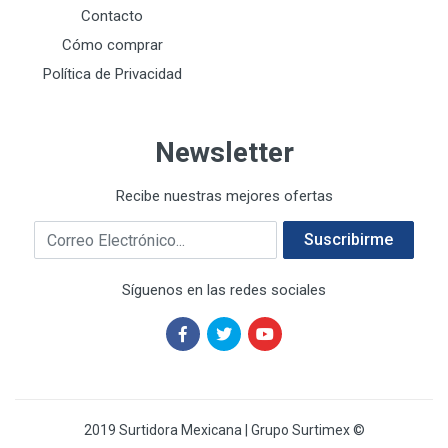
E-Z WELD
20
Contacto
EATON (COOPER-HARROW HARD)
34
Cómo comprar
EATON ROYER
104
Política de Privacidad
EL OSO
31
ELMER'S
20
Newsletter
ESAB
10
EVERCOAT
2
Recibe nuestras mejores ofertas
EXITO
210
Correo electrónico
FANAL
209
Suscribirme
FANDELI
787
Síguenos en las redes sociales
GEARWRENCH
92
GEO
93
GONI
252
GREENFIELD
97
GUANTES SURTIMEX
6
2019 Surtidora Mexicana | Grupo Surtimex ©
GUANTES VITEX
19