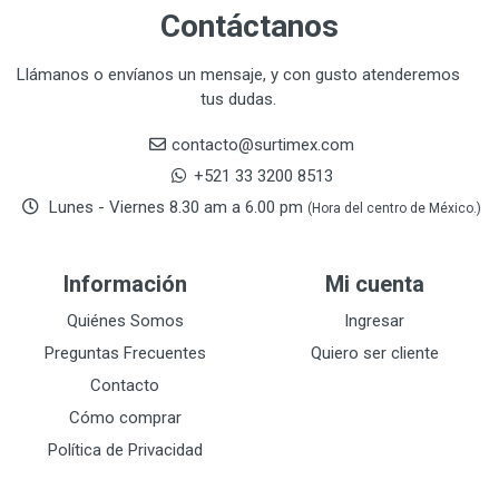
CLEVELAND
3
Contáctanos
CORONA
31
CRAFTSMAN
77
Llámanos o envíanos un mensaje, y con gusto atenderemos
tus dudas.
CRESCENT
251
DAP SELLADORES
38
contacto@surtimex.com
DAP TOUCH & TONE (PINTURAS)
5
+521 33 3200 8513
De-pox
25
Lunes - Viernes 8.30 am a 6.00 pm
(Hora del centro de México.)
DEVCON
28
DEWALT
287
Información
Mi cuenta
DEWALT ACCESORIOS
32
DEWALT HTA.MANUAL
Quiénes Somos
Ingresar
11
DREMEL
9
Preguntas Frecuentes
Quiero ser cliente
E-Z WELD
20
Contacto
EATON (COOPER-HARROW HARD)
34
Cómo comprar
EATON ROYER
104
Política de Privacidad
EL OSO
31