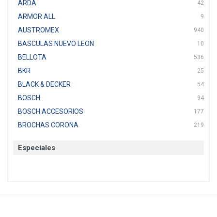
ARDA
42
ARMOR ALL
9
AUSTROMEX
940
BASCULAS NUEVO LEON
10
BELLOTA
536
BKR
25
BLACK & DECKER
54
BOSCH
94
BOSCH ACCESORIOS
177
BROCHAS CORONA
219
BTICINO
136
Especiales
CAT
22
CAZAFACIL
4
CHANNELLOCK
1
CLE-LINE
7
CLEANJAHVS
1