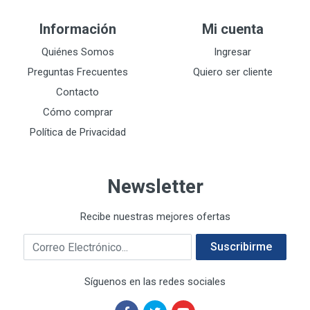
DEWALT
287
Información
Mi cuenta
DEWALT ACCESORIOS
32
DEWALT HTA.MANUAL
Quiénes Somos
Ingresar
11
DREMEL
9
Preguntas Frecuentes
Quiero ser cliente
E-Z WELD
20
Contacto
EATON (COOPER-HARROW HARD)
34
Cómo comprar
EATON ROYER
104
Política de Privacidad
EL OSO
31
ELMER'S
20
Newsletter
ESAB
10
EVERCOAT
2
Recibe nuestras mejores ofertas
EXITO
210
Correo electrónico
FANAL
209
Suscribirme
FANDELI
787
Síguenos en las redes sociales
GEARWRENCH
92
GEO
93