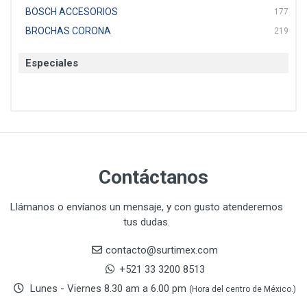
BOSCH ACCESORIOS
177
BROCHAS CORONA
219
BTICINO
136
Especiales
CAT
22
CAZAFACIL
4
CHANNELLOCK
1
CLE-LINE
7
CLEANJAHVS
1
CLEVELAND
3
Contáctanos
CORONA
31
CRAFTSMAN
77
Llámanos o envíanos un mensaje, y con gusto atenderemos
tus dudas.
CRESCENT
251
DAP SELLADORES
38
contacto@surtimex.com
DAP TOUCH & TONE (PINTURAS)
5
+521 33 3200 8513
De-pox
25
Lunes - Viernes 8.30 am a 6.00 pm
(Hora del centro de México.)
DEVCON
28