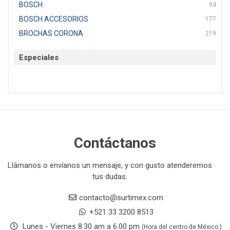
BOSCH
94
BOSCH ACCESORIOS
177
BROCHAS CORONA
219
BTICINO
136
Especiales
CAT
22
CAZAFACIL
4
CHANNELLOCK
1
CLE-LINE
7
CLEANJAHVS
1
CLEVELAND
3
Contáctanos
CORONA
31
CRAFTSMAN
77
Llámanos o envíanos un mensaje, y con gusto atenderemos
tus dudas.
CRESCENT
251
DAP SELLADORES
38
contacto@surtimex.com
DAP TOUCH & TONE (PINTURAS)
5
+521 33 3200 8513
De-pox
25
Lunes - Viernes 8.30 am a 6.00 pm
(Hora del centro de México.)