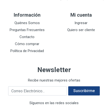
DEVCON
28
DEWALT
287
Información
Mi cuenta
DEWALT ACCESORIOS
32
DEWALT HTA.MANUAL
Quiénes Somos
Ingresar
11
DREMEL
9
Preguntas Frecuentes
Quiero ser cliente
E-Z WELD
20
Contacto
EATON (COOPER-HARROW HARD)
34
Cómo comprar
EATON ROYER
104
Política de Privacidad
EL OSO
31
ELMER'S
20
Newsletter
ESAB
10
EVERCOAT
2
Recibe nuestras mejores ofertas
EXITO
210
Correo electrónico
FANAL
209
Suscribirme
FANDELI
787
Síguenos en las redes sociales
GEARWRENCH
92