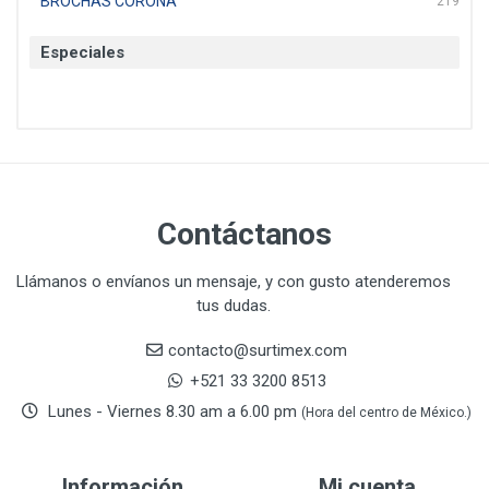
BROCHAS CORONA
219
BTICINO
136
Especiales
CAT
22
CAZAFACIL
4
CHANNELLOCK
1
CLE-LINE
7
CLEANJAHVS
1
CLEVELAND
3
Contáctanos
CORONA
31
CRAFTSMAN
77
Llámanos o envíanos un mensaje, y con gusto atenderemos
tus dudas.
CRESCENT
251
DAP SELLADORES
38
contacto@surtimex.com
DAP TOUCH & TONE (PINTURAS)
5
+521 33 3200 8513
De-pox
25
Lunes - Viernes 8.30 am a 6.00 pm
(Hora del centro de México.)
DEVCON
28
DEWALT
287
Información
Mi cuenta