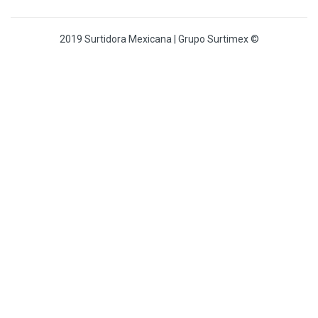
GREENFIELD
97
GUANTES SURTIMEX
6
2019 Surtidora Mexicana | Grupo Surtimex ©
GUANTES VITEX
19
HECORT
8
IDEAL
36
IGOTO
17
INDUX
16
IRWIN
882
IRWIN VISE-GRIP
83
JOMART
15
KAYLEINSTER.
4
KELLER
20
KLEIN TOOLS
53
KOLALOKA
12
KRYLON
9
KWIKSET
21