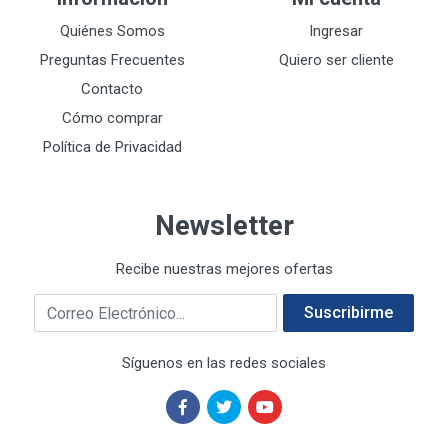
DEWALT ACCESORIOS
32
DEWALT HTA.MANUAL
Quiénes Somos
Ingresar
11
DREMEL
9
Preguntas Frecuentes
Quiero ser cliente
E-Z WELD
20
Contacto
EATON (COOPER-HARROW HARD)
34
Cómo comprar
EATON ROYER
104
Política de Privacidad
EL OSO
31
ELMER'S
20
Newsletter
ESAB
10
EVERCOAT
2
Recibe nuestras mejores ofertas
EXITO
210
Correo electrónico
FANAL
209
Suscribirme
FANDELI
787
Síguenos en las redes sociales
GEARWRENCH
92
GEO
93
GONI
252