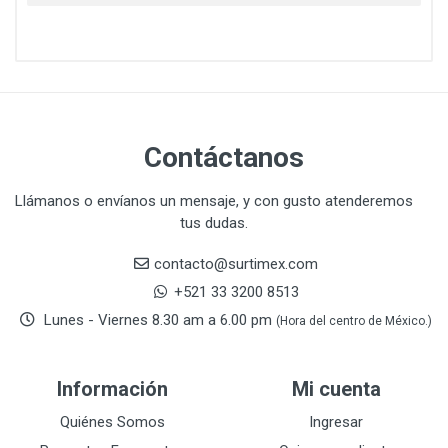
CAT
22
CAZAFACIL
4
CHANNELLOCK
1
CLE-LINE
7
CLEANJAHVS
1
CLEVELAND
3
Contáctanos
CORONA
31
CRAFTSMAN
77
Llámanos o envíanos un mensaje, y con gusto atenderemos
tus dudas.
CRESCENT
251
DAP SELLADORES
38
contacto@surtimex.com
DAP TOUCH & TONE (PINTURAS)
5
+521 33 3200 8513
De-pox
25
Lunes - Viernes 8.30 am a 6.00 pm
(Hora del centro de México.)
DEVCON
28
DEWALT
287
Información
Mi cuenta
DEWALT ACCESORIOS
32
DEWALT HTA.MANUAL
Quiénes Somos
Ingresar
11