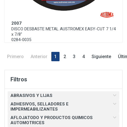
2007
DISCO DESBASTE METAL AUSTROMEX EASY-CUT 7 1/4
x 7/8"
0284-0035
Primero
Anterior
1
2
3
4
Siguiente
Últi
Filtros
ABRASIVOS Y LIJAS
ADHESIVOS, SELLADORES E
IMPERMEABILIZANTES
AFLOJATODO Y PRODUCTOS QUIMICOS
AUTOMOTRICES