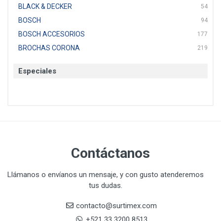
BLACK & DECKER
54
BOSCH
94
BOSCH ACCESORIOS
177
BROCHAS CORONA
219
BTICINO
136
Especiales
CAT
22
CAZAFACIL
4
CHANNELLOCK
1
CLE-LINE
7
CLEANJAHVS
1
CLEVELAND
3
Contáctanos
CORONA
31
CRAFTSMAN
77
Llámanos o envíanos un mensaje, y con gusto atenderemos
tus dudas.
CRESCENT
251
DAP SELLADORES
38
contacto@surtimex.com
DAP TOUCH & TONE (PINTURAS)
5
+521 33 3200 8513