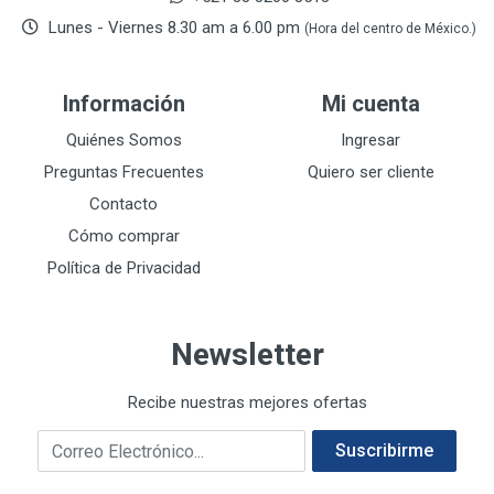
De-pox
25
Lunes - Viernes 8.30 am a 6.00 pm
(Hora del centro de México.)
DEVCON
28
DEWALT
287
Información
Mi cuenta
DEWALT ACCESORIOS
32
DEWALT HTA.MANUAL
Quiénes Somos
Ingresar
11
DREMEL
9
Preguntas Frecuentes
Quiero ser cliente
E-Z WELD
20
Contacto
EATON (COOPER-HARROW HARD)
34
Cómo comprar
EATON ROYER
104
Política de Privacidad
EL OSO
31
ELMER'S
20
Newsletter
ESAB
10
EVERCOAT
2
Recibe nuestras mejores ofertas
EXITO
210
Correo electrónico
FANAL
209
Suscribirme
FANDELI
787